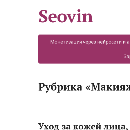
Seovin
Монетизация через нейросети и 
За
Рубрика «Макия
Уход за кожей лица,