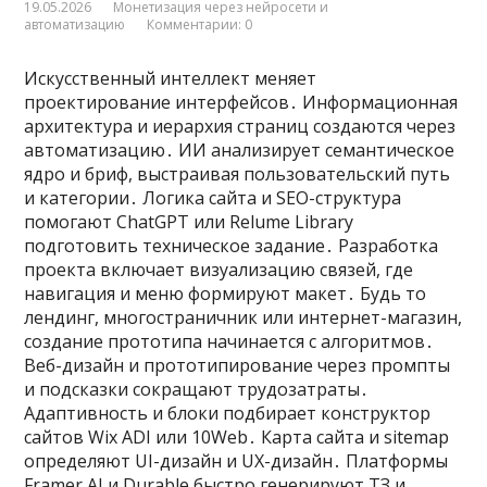
19.05.2026
Монетизация через нейросети и
автоматизацию
Комментарии: 0
Искусственный интеллект меняет
проектирование интерфейсов․ Информационная
архитектура и иерархия страниц создаются через
автоматизацию․ ИИ анализирует семантическое
ядро и бриф, выстраивая пользовательский путь
и категории․ Логика сайта и SEO-структура
помогают ChatGPT или Relume Library
подготовить техническое задание․ Разработка
проекта включает визуализацию связей, где
навигация и меню формируют макет․ Будь то
лендинг, многостраничник или интернет-магазин,
создание прототипа начинается с алгоритмов․
Веб-дизайн и прототипирование через промпты
и подсказки сокращают трудозатраты․
Адаптивность и блоки подбирает конструктор
сайтов Wix ADI или 10Web․ Карта сайта и sitemap
определяют UI-дизайн и UX-дизайн․ Платформы
Framer AI и Durable быстро генерируют ТЗ и